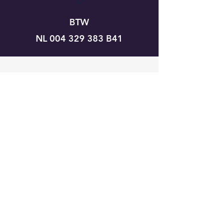
0
BTW
NL
004 329 383
B41
OPENINGSTIJDEN
Ma - vr: 8:00 - 17:00 uur