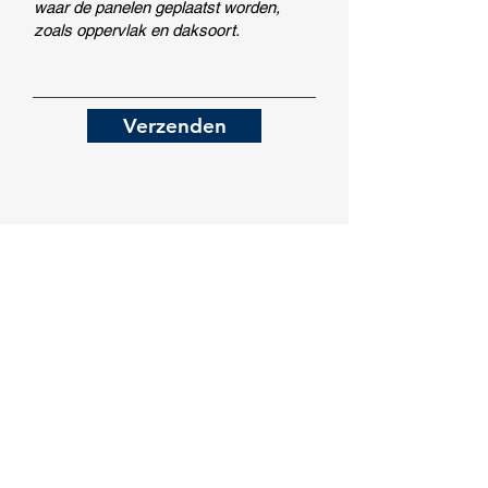
Verzenden
OPENINGSTIJDEN
Ma - vr: 8:00 - 17:00 uur
info@ernensinstalleert.nl
06 39 11 25 80
Privacy